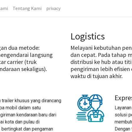
Kami
Tentang Kami
privacy
Logistics
ngan dua metode:
Melayani kebutuhan pen
engendarai langsung
dan cepat. Pada tahap mi
ar carrier (truk
distribusi ke hub atau tit
daraan sekaligus).
pengiriman lebih efisie
waktu di tujuan akhir.
Expre
au trailer khusus yang dirancang
pa mobil dalam satu
Layana
ngiriman kendaraan baru dari
solusi p
ai kota dan pulau di
membutu
 bertingkat dan pengaman
Dengan f