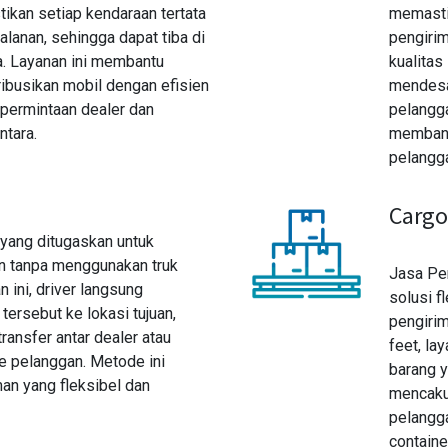
tikan setiap kendaraan tertata
memastik
alanan, sehingga dapat tiba di
pengiri
a. Layanan ini membantu
kualitas
ribusikan mobil dengan efisien
mendesak
permintaan dealer dan
pelangga
ntara.
membant
pelangg
Cargo
yang ditugaskan untuk
n tanpa menggunakan truk
Jasa Pe
 ini, driver langsung
solusi f
ersebut ke lokasi tujuan,
pengirim
ransfer antar dealer atau
feet, la
e pelanggan. Metode ini
barang y
n yang fleksibel dan
mencakup
pelangg
containe